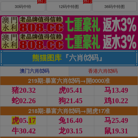
30码中特
12码中特图
36码中特图
熊猫图库
『六肖⑿码』
澳门六肖⑿码
香港六肖⑿码
219期:暴富六肖⑿码→開0000准
猪20.32
虎05.41
马13.49
蛇02.26
狗21.45
鸡10.22
218期:暴富六肖⑿码→開虎17准
虎
05.
17
兔16.40
马25.49
牛30.42
龙03.15
鼠19.31