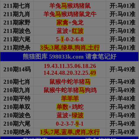
211期七肖
羊兔
马
猴鸡猪鼠
开:马01准
211期九肖
羊兔
马
猴鸡猪鼠龙牛
开:马01准
211期家野
家禽
+兔龙
开:马01准
211期波色
蓝波+
红波
开:马01准
211期
六尾
5-
1
-0-2-6-8
开:马01准
211期绝杀
3头,3尾,绿单,狗肖,土行
开:马01准
熊猫图库 598033k.com 请拿笔记好
19.43.11.35.06.18.26
210期14码
开:马49准
14.24.48.20.32.25.
49
210期七肖
鼠猴牛蛇羊猪
马
开:马49准
210期九肖
鼠猴牛蛇羊猪
马
狗鸡
开:马49准
210期平特
羊羊羊
开:羊48准
210期单双
单数
+鸡蛇
开:马49准
210期波色
蓝波+
绿波
开:马49准
210期
六尾
0-2-3-7-
9
-1
开:马49准
210期绝杀
1头,7尾,蓝单,虎肖,水行
开:马49准