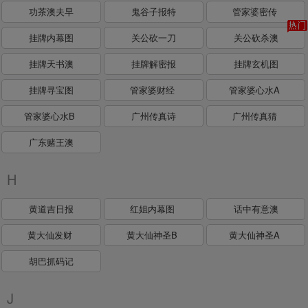
功茶澳夫早
鬼谷子报特
管家婆密传
挂牌内幕图
关公砍一刀
关公砍杀澳
挂牌天书澳
挂牌解密报
挂牌玄机图
挂牌寻宝图
管家婆财经
管家婆心水A
管家婆心水B
广州传真诗
广州传真猜
广东赌王澳
H
黄道吉日报
红姐内幕图
话中有意澳
黄大仙发财
黄大仙神圣B
黄大仙神圣A
胡巴抓码记
J