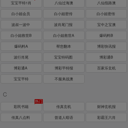
宝宝平特1肖
八仙过海澳
八仙指路澳
白小姐会员
白小姐密传
白小姐密传
波叔一波中
波肖尾门报
宝中之宝澳
白小姐救世B
白小姐救世A
爆码料B
爆码料A
帮您翻本
博彩快讯报
波行肖尾
宝宝特码图
博彩通B
博彩通A
博彩平特报
百家乐玄机
宝宝平特
不服来战澳
C
彩民书籍
传真玄机
财神玄机报
传真八点料
曾道人暗语
彩霸王六肖