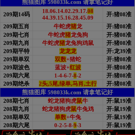
熊猫图库 598033k.com 请拿笔记好
18.06.14.02.29.17.
08
209期14码
开:猪08准
44.39.15.16.28.45.09
209期五肖
牛蛇虎
猪
龙
开:猪08准
209期七肖
牛蛇虎
猪
龙兔狗
开:猪08准
209期九肖
牛蛇虎
猪
龙兔狗鸡鼠
开:猪08准
209期平特
龙龙龙
开:龙39准
209期单双
双数
+猪蛇
开:猪08准
209期波色
蓝波+
红波
开:猪08准
209期
六尾
1-4-6-7-
8
-2
开:猪08准
209期绝杀
2头,5尾,绿单,马肖,土行
开:猪08准
熊猫图库 598033k.com 请拿笔记好
208期七肖
蛇龙猪狗虎
鼠
牛
开:鼠19准
208期九肖
蛇龙猪狗虎
鼠
牛兔鸡
开:鼠19准
208期单双
单数
+牛兔
开:鼠19准
208期
六尾
0-2-5-8-
9
-3
开:鼠19准