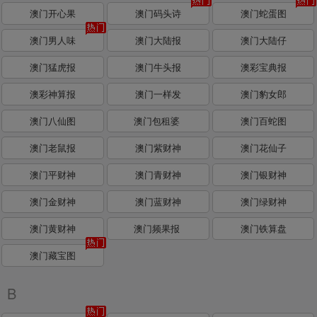
澳门开心果
澳门码头诗
澳门蛇蛋图
澳门男人味
澳门大陆报
澳门大陆仔
澳门猛虎报
澳门牛头报
澳彩宝典报
澳彩神算报
澳门一样发
澳门豹女郎
澳门八仙图
澳门包租婆
澳门百蛇图
澳门老鼠报
澳门紫财神
澳门花仙子
澳门平财神
澳门青财神
澳门银财神
澳门金财神
澳门蓝财神
澳门绿财神
澳门黄财神
澳门频果报
澳门铁算盘
澳门藏宝图
B