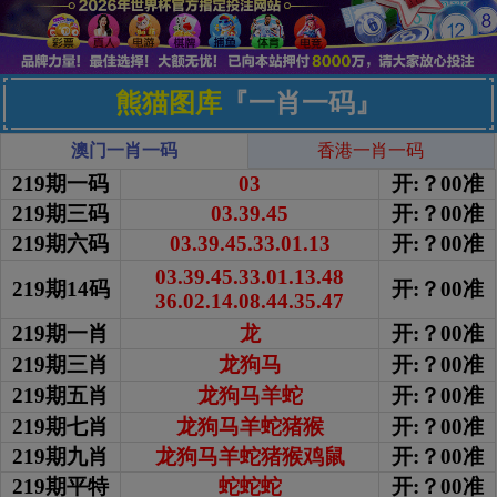
熊猫图库
『一肖一码』
澳门一肖一码
香港一肖一码
219期一码
03
开:？00准
219期三码
03.39.45
开:？00准
219期六码
03.39.45.33.01.13
开:？00准
03.39.45.33.01.13.48
219期14码
开:？00准
36.
02.14.08.44.35.47
219期一肖
龙
开:？00准
219期三肖
龙狗马
开:？00准
219期五肖
龙狗马羊蛇
开:？00准
219期七肖
龙狗马羊蛇猪猴
开:？00准
219期九肖
龙狗马羊蛇猪猴鸡鼠
开:？00准
219期平特
蛇蛇蛇
开:？00准