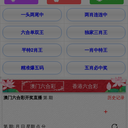
一头两尾中
两肖连连中
六合单双王
独家三肖王
平特2肖王
一肖中特王
精准爆五码
五肖必中奖
澳门六合彩
香港六合彩